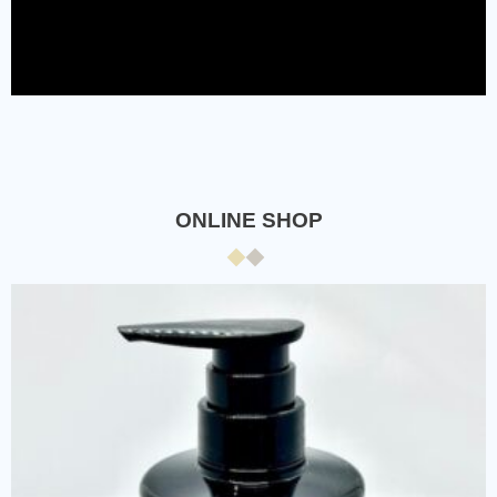
ONLINE SHOP