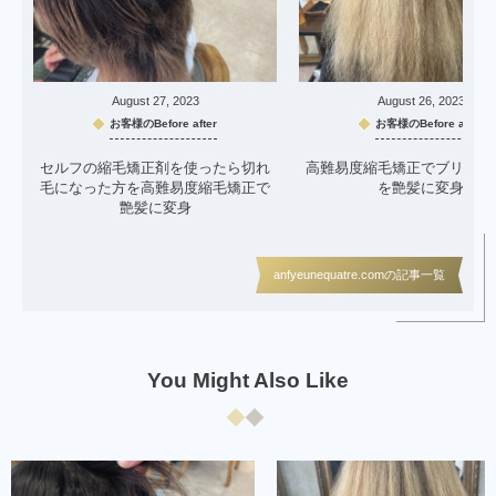
August
27
,
2023
August
26
,
2023
お客様のBefore after
お客様のBefore after
セルフの縮毛矯正剤を使ったら切れ
高難易度縮毛矯正でブリーチ
毛になった方を高難易度縮毛矯正で
を艶髪に変身
艶髪に変身
anfyeunequatre.comの記事一覧
You Might Also Like