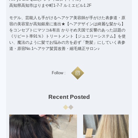
高知県高知市はりまや町1-7-7 ルミエビル1.2F
モデル、芸能人も手がけるヘアケア美容師が手がけた表参道・原
宿の美容室が高知銀座に進出★【ヘアデザインは綺麗な髪から】
をコンセプトにマツコ&有吉 かりそめ天国で反響のあった話題の
《リピート率91％》トリートメント【ジュエリーシステム】を使
い、魔法のように髪でお悩みの方を必ず「艶髪」にしていく表参
道・原宿No.1ヘアケア髪質改善・縮毛矯正サロン♪
Follow :
Recent Posted