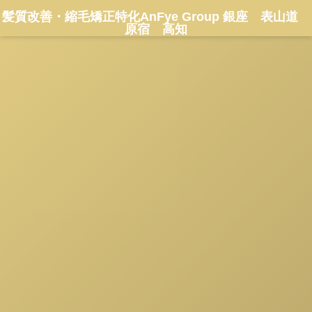
髪質改善・縮毛矯正特化AnFye Group 銀座 表山道
原宿 高知