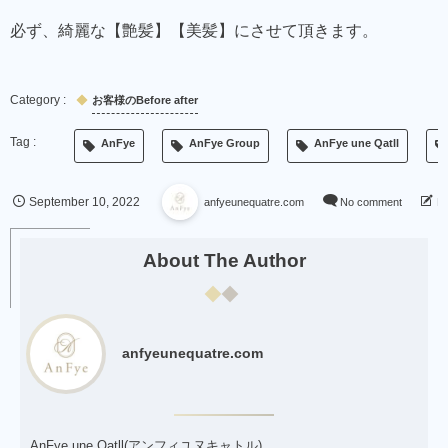
必ず、綺麗な【艶髪】【美髪】にさせて頂きます。
お客様のBefore after
AnFye
AnFye Group
AnFye une Qatll
September
10
,
2022
anfyeunequatre.com
No comment
L
About The Author
anfyeunequatre.com
AnFye une Qatll(アンフィユヌキャトル)