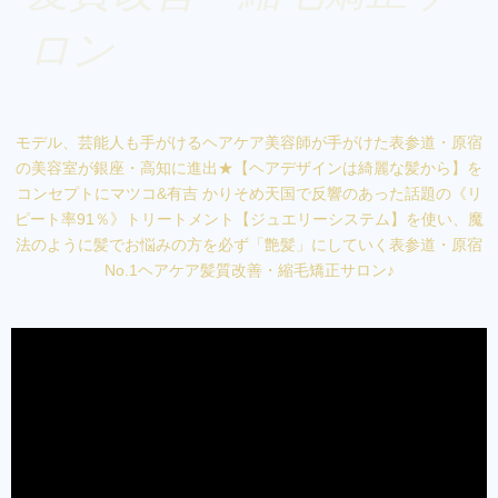
ロン
モデル、芸能人も手がけるヘアケア美容師が手がけた表参道・原宿
の美容室が銀座・高知に進出★【ヘアデザインは綺麗な髪から】を
コンセプトにマツコ&有吉 かりそめ天国で反響のあった話題の《リ
ピート率91％》トリートメント【ジュエリーシステム】を使い、魔
法のように髪でお悩みの方を必ず「艶髪」にしていく表参道・原宿
No.1ヘアケア髪質改善・縮毛矯正サロン♪