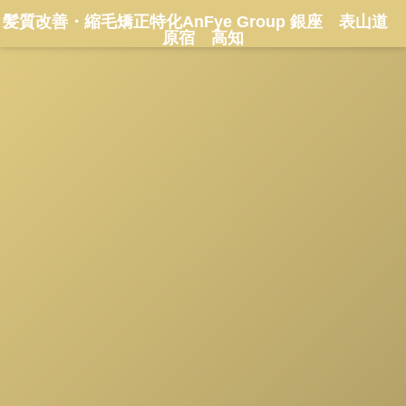
髪質改善・縮毛矯正特化AnFye Group 銀座 表山道
原宿 高知