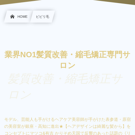
HOME
ビビリ毛
業界NO1髪質改善・縮毛矯正専門サ
ロン
髪質改善・縮毛矯正サ
ロン
モデル、芸能人も手がけるヘアケア美容師が手がけた表参道・原宿
の美容室が銀座・高知に進出★【ヘアデザインは綺麗な髪から】を
コンセプトにマツコ&有吉 かりそめ天国で反響のあった話題の《リ